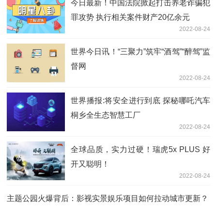
今日最新！中国法院掀起打击养老诈骗犯
罪攻势 执行相关案件财产20亿余元
2022-08-24
世界今日讯！“三聚力”筑牢“酒驾”“醉驾”监
督网
2022-08-24
世界播报:将安全进行到底 探秘哪吒汽车
桐乡全生态智慧工厂
2022-08-24
全球品质，实力过硬！瑞虎5x PLUS 好
开又聪明！
2022-08-24
主题公园火爆背后：影视实景娱乐项目如何拉动城市更新？