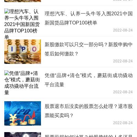
理想汽车、认养一头牛等入围2021中国
新国货品牌TOP100榜单
2022-08-24
新股缴款可以只交一部分吗？新股申购中
签后如何缴款？
2022-08-24
凭借“品牌+清仓”模式，蘑菇街成功撬动
平台流量
2022-08-24
股票退市后没卖的股票怎么处理？退市股
票能买卖吗？
2022-08-24