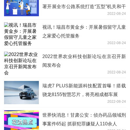
署开展全市公路系统打造“五型”机关和干
2022-08-24
部队伍“百日竞赛”行动
视讯！瑞昌市黄金乡：开展暑假留守儿童
之家爱心托管服务
2022-08-24
2022世界农业科技创新论坛在京召开新
闻发布会
2022-08-24
瑞虎7 PLUS新能源科技配置首曝！搭载
骁龙8155智慧芯片，将亮相成都车展
2022-08-24
世界快消息！甘肃公安：侦办药品领域刑
事案件65起 抓获犯罪嫌疑人110余人