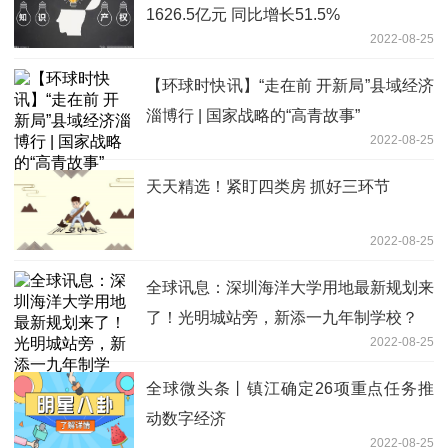
1626.5亿元 同比增长51.5%
2022-08-25
【环球时快讯】“走在前 开新局”县域经济
淄博行 | 国家战略的“高青故事”
2022-08-25
天天精选！紧盯四类房 抓好三环节
2022-08-25
全球讯息：深圳海洋大学用地最新规划来
了！光明城站旁，新添一九年制学校？
2022-08-25
全球微头条丨镇江确定26项重点任务推
动数字经济
2022-08-25