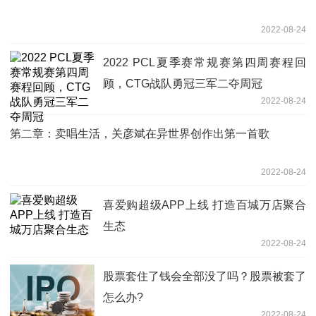
2022-08-24
2022 PCL夏季赛常规赛第四周赛程回
顾，CTG战队勇冠三军二夺周冠
2022-08-24
第二章：卖唱生活，关彦斌在异世界创作出第一首歌
2022-08-24
喜爱购超级APP上线 打造百城万店聚合
生态
2022-08-24
股票套住了钱会全部没了吗？股票被套了
怎么办?
2022-08-24