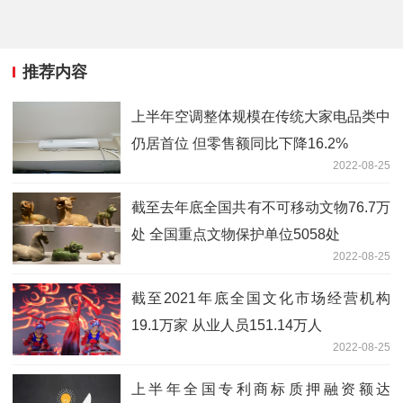
推荐内容
上半年空调整体规模在传统大家电品类中
仍居首位 但零售额同比下降16.2%
2022-08-25
截至去年底全国共有不可移动文物76.7万
处 全国重点文物保护单位5058处
2022-08-25
截至2021年底全国文化市场经营机构
19.1万家 从业人员151.14万人
2022-08-25
上半年全国专利商标质押融资额达