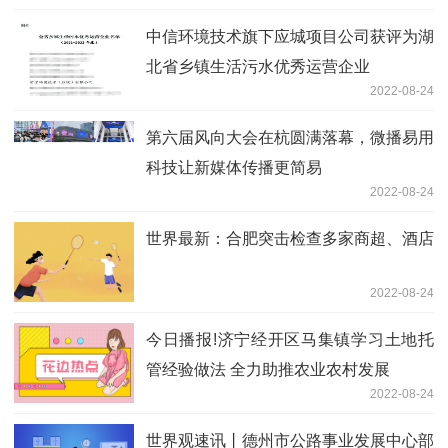
中信环境技术旗下应城项目公司获评为湖
北省乡镇生活污水优秀运营企业
2022-08-24
第六届风向大会在杭圆满落幕，微播易用
科技让新媒体传播更简易
2022-08-24
世界最新：合肥突击检查多家商超、酒店
2022-08-24
今日播报!济宁经开区马集镇学习土地托
管经验做法 全力助推农业农村发展
2022-08-24
世界观速讯丨德州市公路事业发展中心部