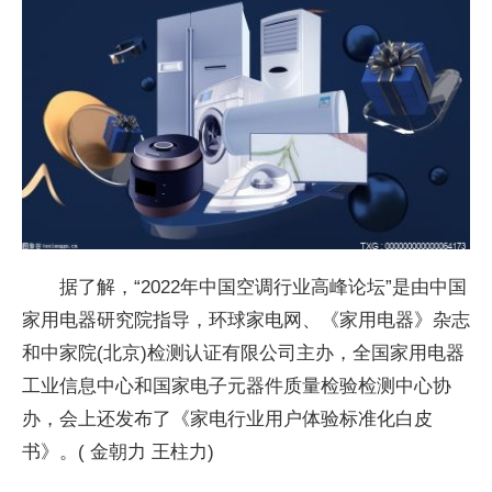
据了解，“2022年中国空调行业高峰论坛”是由中国
家用电器研究院指导，环球家电网、《家用电器》杂志
和中家院(北京)检测认证有限公司主办，全国家用电器
工业信息中心和国家电子元器件质量检验检测中心协
办，会上还发布了《家电行业用户体验标准化白皮
书》。( 金朝力 王柱力)