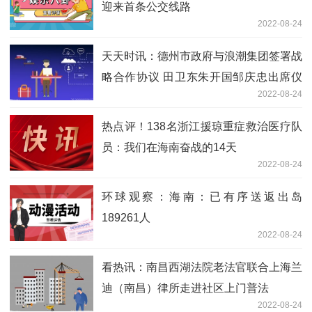
迎来首条公交线路
2022-08-24
天天时讯：德州市政府与浪潮集团签署战
略合作协议 田卫东朱开国邹庆忠出席仪
2022-08-24
式
热点评！138名浙江援琼重症救治医疗队
员：我们在海南奋战的14天
2022-08-24
环球观察：海南：已有序送返出岛
189261人
2022-08-24
看热讯：南昌西湖法院老法官联合上海兰
迪（南昌）律所走进社区上门普法
2022-08-24