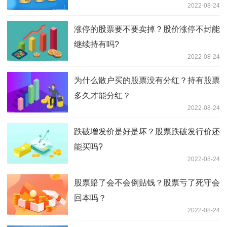
2022-08-24
涨停的股票要不要卖掉？股价涨停不封能
继续持有吗?
2022-08-24
为什么散户买的股票没有分红？持有股票
多久才能分红？
2022-08-24
跌破增发价是好是坏？股票跌破发行价还
能买吗?
2022-08-24
股票赔了会不会倒贴钱？股票亏了死守会
回本吗？
2022-08-24