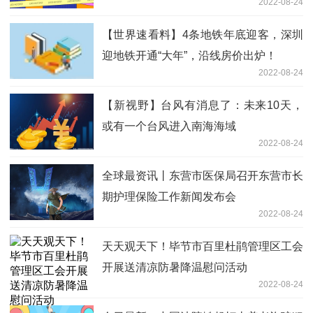
2022-08-24
【世界速看料】4条地铁年底迎客，深圳
迎地铁开通“大年”，沿线房价出炉！
2022-08-24
【新视野】台风有消息了：未来10天，
或有一个台风进入南海海域
2022-08-24
全球最资讯丨东营市医保局召开东营市长
期护理保险工作新闻发布会
2022-08-24
天天观天下！毕节市百里杜鹃管理区工会
开展送清凉防暑降温慰问活动
2022-08-24